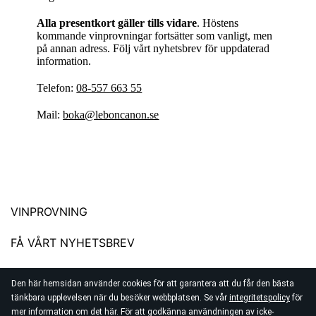
Alla presentkort gäller tills vidare
. Höstens
kommande vinprovningar fortsätter som vanligt, men
på annan adress. Följ vårt nyhetsbrev för uppdaterad
information.
Telefon:
08-557 663 55
Mail:
boka@leboncanon.se
VINPROVNING
FÅ VÅRT NYHETSBREV
Den här hemsidan använder cookies för att garantera att du får den bästa
08-557 663 55
tänkbara upplevelsen när du besöker webbplatsen. Se vår
integritetspolicy
för
boka@leboncanon.se
mer information om det här. För att godkänna användningen av icke-